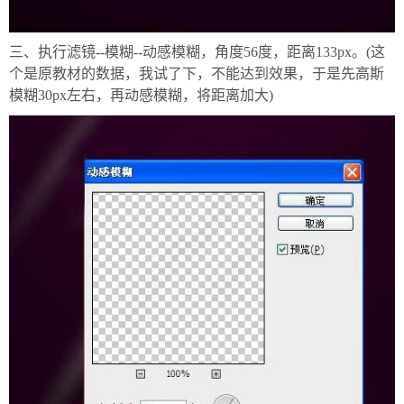
三、执行滤镜--模糊--动感模糊，角度56度，距离133px。(这
个是原教材的数据，我试了下，不能达到效果，于是先高斯
模糊30px左右，再动感模糊，将距离加大)