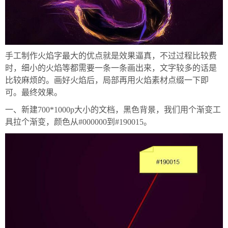
手工制作火焰字最大的优点就是效果逼真，不过过程比较费
时，细小的火焰等都需要一条一条画出来，文字较多的话是
比较麻烦的。画好火焰后，局部再用火焰素材点缀一下即
可。最终效果。
一、新建700*1000p大小的文档，黑色背景，我们用个渐变工
具拉个渐变，颜色从#000000到#190015。