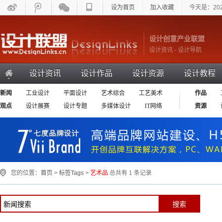
设为首页
加入收藏
今天是：20
设计创意产业联盟
设计资讯 - 设计导航
设计资讯
设计作品
设计资源
设计教程
新闻
工业设计
平面设计
艺术综合
工艺美术
作品
环艺设计
观点
设计展赛
设计专题
多媒体设计
IT网络
资源
设计相关
您的位置：
首页
>
标签Tags
>
艺术品
总共有 1 条记录