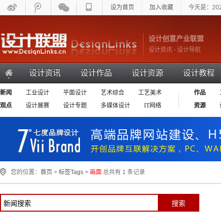
设为首页
加入收藏
今天是：20
设计创意产业联盟
设计资讯 - 设计导航
设计资讯
设计作品
设计资源
设计教程
新闻
工业设计
平面设计
艺术综合
工艺美术
作品
环艺设计
观点
设计展赛
设计专题
多媒体设计
IT网络
资源
设计相关
您的位置：
首页
>
标签Tags
>
画面
总共有 1 条记录