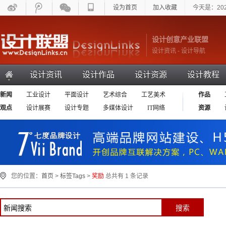
设为首页
加入收藏
今天是：20
设计创意产业联盟
设计资讯 - 设计导航
设计资讯
设计作品
设计资源
设计教程
新闻
工业设计
平面设计
艺术综合
工艺美术
作品
环艺设计
观点
设计展赛
设计专题
多媒体设计
IT网络
资源
设计相关
您的位置：
首页
>
标签Tags
>
奖励
总共有 1 条记录